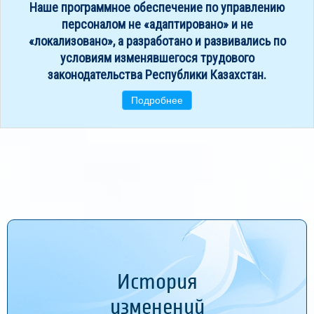
Наше программное обеспечение по управлению
персоналом не «адаптировано» и не
«локализовано», а разработано и развивались по
условиям изменявшегося трудового
законодательства Республики Казахстан.
Подробнее
Мы постоянно развиваем и улучшаем наше
программное обеспечение
История
Подробнее
изменений